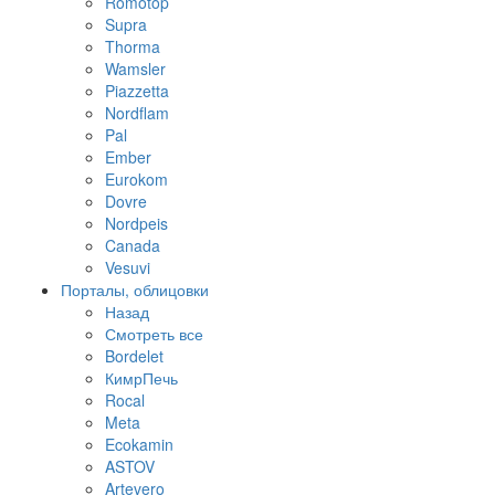
Romotop
Supra
Thorma
Wamsler
Piazzetta
Nordflam
Pal
Ember
Eurokom
Dovre
Nordpeis
Canada
Vesuvi
Порталы, облицовки
Назад
Смотреть все
Bordelet
КимрПечь
Rocal
Meta
Ecokamin
ASTOV
Artevero