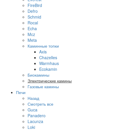
FireBird
Defro
Schmid
Rocal
Echa
Mcz
Meta
Каминные топки
Axis
Chazelles
Warmhaus
Ecokamin
Биокамины
Электрические камины
Газовые камины
Печи
Назад
Смотреть все
Guca
Panadero
Lacunza
Loki