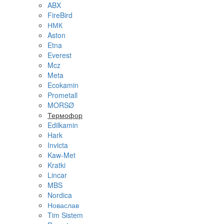
ABX
FireBird
НМК
Aston
Etna
Everest
Mcz
Meta
Ecokamin
Prometall
MORSØ
Термофор
Edilkamin
Hark
Invicta
Kaw-Met
Kratki
Lincar
MBS
Nordica
Новаслав
Tim Sistem