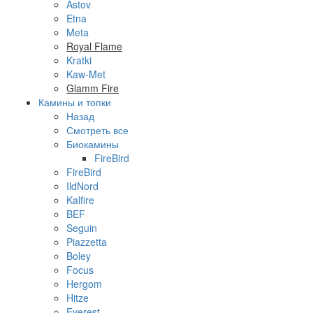
Astov
Etna
Meta
Royal Flame
Kratki
Kaw-Met
Glamm Fire
Камины и топки
Назад
Смотреть все
Биокамины
FireBird
FireBird
IldNord
Kalfire
BEF
Seguin
Piazzetta
Boley
Focus
Hergom
Hitze
Everest