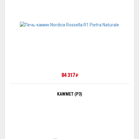
84 317
₽
KAWMET (P3)