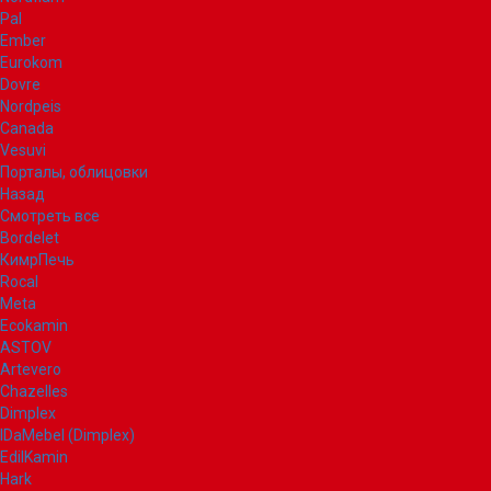
Pal
Ember
Eurokom
Dovre
Nordpeis
Canada
Vesuvi
Порталы, облицовки
Назад
Смотреть все
Bordelet
КимрПечь
Rocal
Meta
Ecokamin
ASTOV
Artevero
Chazelles
Dimplex
IDaMebel (Dimplex)
EdilKamin
Hark