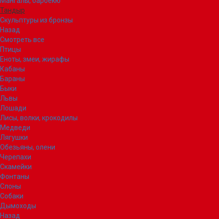
Мангалы, барбекю
Тандыр
Скульптуры из бронзы
Назад
Смотреть все
Птицы
Еноты, змеи, жирафы
Кабаны
Бараны
Быки
Львы
Лошади
Лисы, волки, крокодилы
Медведи
Лягушки
Обезьяны, олени
Черепахи
Скамейки
Фонтаны
Слоны
Собаки
Дымоходы
Назад