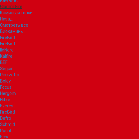
Kaw-Met
Glamm Fire
Камины и топки
Назад
Смотреть все
Биокамины
FireBird
FireBird
IldNord
Kalfire
BEF
Seguin
Piazzetta
Boley
Focus
Hergom
Hitze
Everest
FireBird
Defro
Schmid
Rocal
Echa