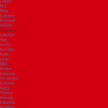
Everest
Mcz
Meta
Ecokamin
Prometall
MORSØ
Термофор
Edilkamin
Hark
Invicta
Kaw-Met
Kratki
Lincar
MBS
Nordica
Новаслав
Tim Sistem
Romotop
Supra
Thorma
Wamsler
Piazzetta
Nordflam