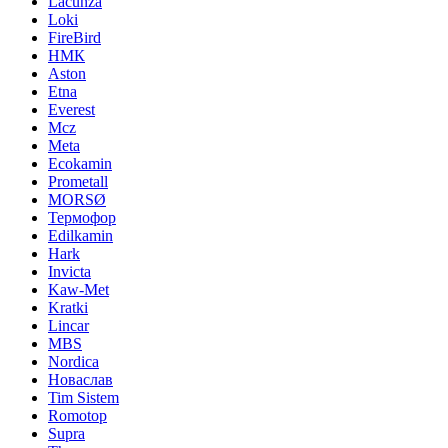
Lacunza
Loki
FireBird
НМК
Aston
Etna
Everest
Mcz
Meta
Ecokamin
Prometall
MORSØ
Термофор
Edilkamin
Hark
Invicta
Kaw-Met
Kratki
Lincar
MBS
Nordica
Новаслав
Tim Sistem
Romotop
Supra