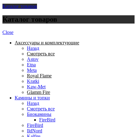
Каталог товаров
Каталог товаров
Close
Аксессуары и комплектующие
Назад
Смотреть все
Astov
Etna
Meta
Royal Flame
Kratki
Kaw-Met
Glamm Fire
Камины и топки
Назад
Смотреть все
Биокамины
FireBird
FireBird
IldNord
Kalfire