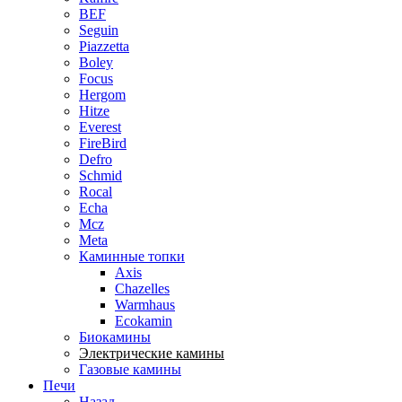
BEF
Seguin
Piazzetta
Boley
Focus
Hergom
Hitze
Everest
FireBird
Defro
Schmid
Rocal
Echa
Mcz
Meta
Каминные топки
Axis
Chazelles
Warmhaus
Ecokamin
Биокамины
Электрические камины
Газовые камины
Печи
Назад