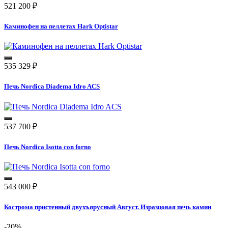
521 200
₽
Каминофен на пеллетах Hark Optistar
535 329
₽
Печь Nordica Diadema Idro ACS
537 700
₽
Печь Nordica Isotta con forno
543 000
₽
Кострома пристенный двухъярусный Август. Изразцовая печь камин
-20%