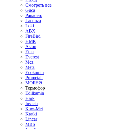
Смотреть все
Guca
Panadero
Lacunza
Loki
ABX
FireBird
НМК
Aston
Etna
Everest
Mcz
Meta
Ecokamin
Prometall
MORSØ
Термофор
Edilkamin
Hark
Invicta
Kaw-Met
Kratki
Lincar
MBS