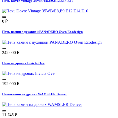
Печь Dovre Vintage 35WB/E8,E9,E12,E14,E10
0
₽
Печь-камин с духовкой PANADERO Oven Ecodesign
242 000
₽
Печь на дровах Invicta Ove
192 000
₽
Печь-камин на дровах WAMSLER Denver
11 745
₽