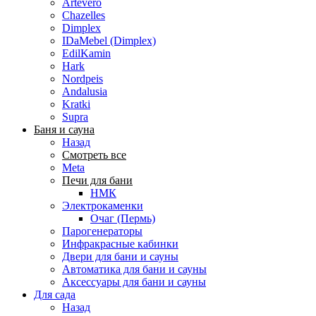
Artevero
Chazelles
Dimplex
IDaMebel (Dimplex)
EdilKamin
Hark
Nordpeis
Andalusia
Kratki
Supra
Баня и сауна
Назад
Смотреть все
Meta
Печи для бани
НМК
Электрокаменки
Очаг (Пермь)
Парогенераторы
Инфракрасные кабинки
Двери для бани и сауны
Автоматика для бани и сауны
Аксессуары для бани и сауны
Для сада
Назад