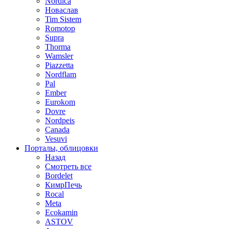
Nordica
Новаслав
Tim Sistem
Romotop
Supra
Thorma
Wamsler
Piazzetta
Nordflam
Pal
Ember
Eurokom
Dovre
Nordpeis
Canada
Vesuvi
Порталы, облицовки
Назад
Смотреть все
Bordelet
КимрПечь
Rocal
Meta
Ecokamin
ASTOV