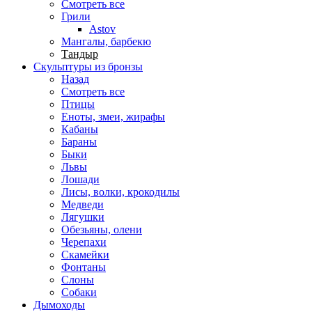
Смотреть все
Грили
Astov
Мангалы, барбекю
Тандыр
Скульптуры из бронзы
Назад
Смотреть все
Птицы
Еноты, змеи, жирафы
Кабаны
Бараны
Быки
Львы
Лошади
Лисы, волки, крокодилы
Медведи
Лягушки
Обезьяны, олени
Черепахи
Скамейки
Фонтаны
Слоны
Собаки
Дымоходы