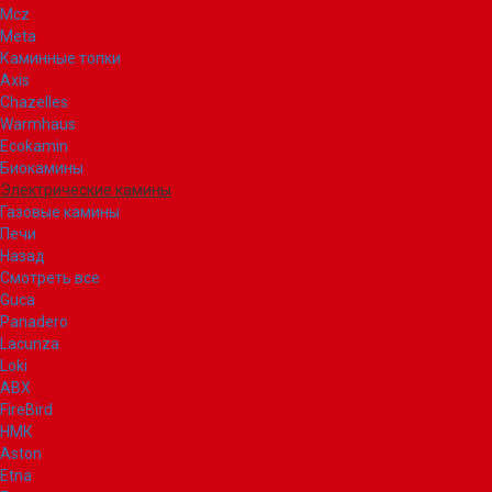
Mcz
Meta
Каминные топки
Axis
Chazelles
Warmhaus
Ecokamin
Биокамины
Электрические камины
Газовые камины
Печи
Назад
Смотреть все
Guca
Panadero
Lacunza
Loki
ABX
FireBird
НМК
Aston
Etna