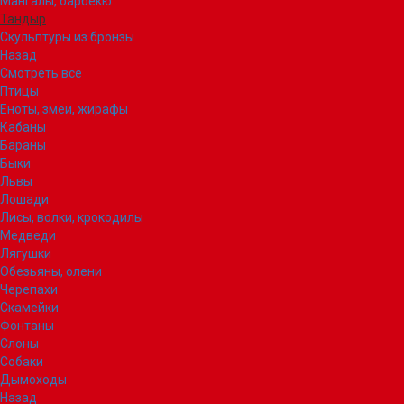
Мангалы, барбекю
Тандыр
Скульптуры из бронзы
Назад
Смотреть все
Птицы
Еноты, змеи, жирафы
Кабаны
Бараны
Быки
Львы
Лошади
Лисы, волки, крокодилы
Медведи
Лягушки
Обезьяны, олени
Черепахи
Скамейки
Фонтаны
Слоны
Собаки
Дымоходы
Назад