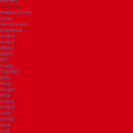
Kaw-Met
Glamm Fire
Камины и топки
Назад
Смотреть все
Биокамины
FireBird
FireBird
IldNord
Kalfire
BEF
Seguin
Piazzetta
Boley
Focus
Hergom
Hitze
Everest
FireBird
Defro
Schmid
Rocal
Echa