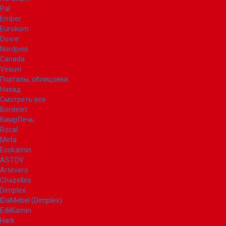
Pal
Ember
Eurokom
Dovre
Nordpeis
Canada
Vesuvi
Порталы, облицовки
Назад
Смотреть все
Bordelet
КимрПечь
Rocal
Meta
Ecokamin
ASTOV
Artevero
Chazelles
Dimplex
IDaMebel (Dimplex)
EdilKamin
Hark