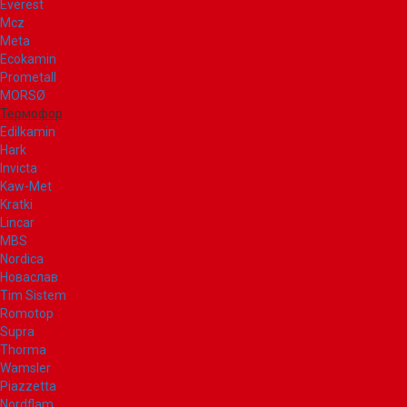
Everest
Mcz
Meta
Ecokamin
Prometall
MORSØ
Термофор
Edilkamin
Hark
Invicta
Kaw-Met
Kratki
Lincar
MBS
Nordica
Новаслав
Tim Sistem
Romotop
Supra
Thorma
Wamsler
Piazzetta
Nordflam