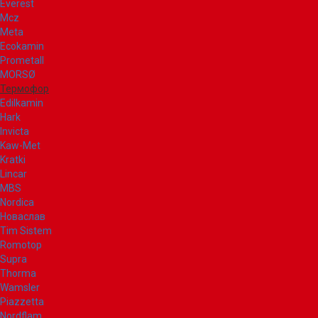
Everest
Mcz
Meta
Ecokamin
Prometall
MORSØ
Термофор
Edilkamin
Hark
Invicta
Kaw-Met
Kratki
Lincar
MBS
Nordica
Новаслав
Tim Sistem
Romotop
Supra
Thorma
Wamsler
Piazzetta
Nordflam