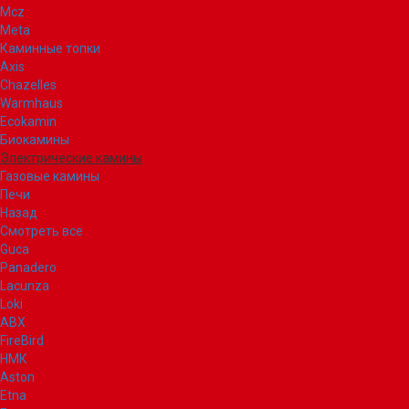
Mcz
Meta
Каминные топки
Axis
Chazelles
Warmhaus
Ecokamin
Биокамины
Электрические камины
Газовые камины
Печи
Назад
Смотреть все
Guca
Panadero
Lacunza
Loki
ABX
FireBird
НМК
Aston
Etna