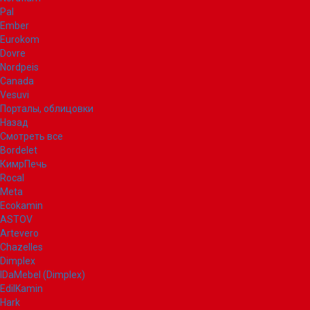
Pal
Ember
Eurokom
Dovre
Nordpeis
Canada
Vesuvi
Порталы, облицовки
Назад
Смотреть все
Bordelet
КимрПечь
Rocal
Meta
Ecokamin
ASTOV
Artevero
Chazelles
Dimplex
IDaMebel (Dimplex)
EdilKamin
Hark