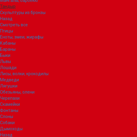
Мангалы, барбекю
Тандыр
Скульптуры из бронзы
Назад
Смотреть все
Птицы
Еноты, змеи, жирафы
Кабаны
Бараны
Быки
Львы
Лошади
Лисы, волки, крокодилы
Медведи
Лягушки
Обезьяны, олени
Черепахи
Скамейки
Фонтаны
Слоны
Собаки
Дымоходы
Назад