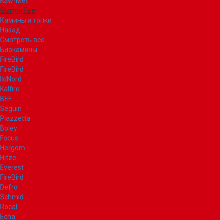
Kaw-Met
Glamm Fire
Камины и топки
Назад
Смотреть все
Биокамины
FireBird
FireBird
IldNord
Kalfire
BEF
Seguin
Piazzetta
Boley
Focus
Hergom
Hitze
Everest
FireBird
Defro
Schmid
Rocal
Echa