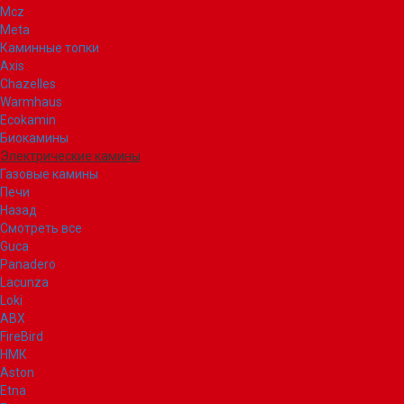
Mcz
Meta
Каминные топки
Axis
Chazelles
Warmhaus
Ecokamin
Биокамины
Электрические камины
Газовые камины
Печи
Назад
Смотреть все
Guca
Panadero
Lacunza
Loki
ABX
FireBird
НМК
Aston
Etna