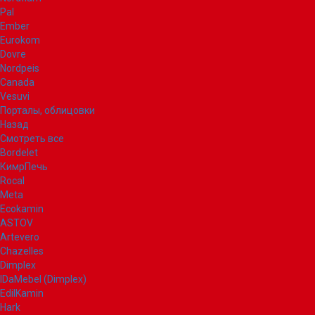
Pal
Ember
Eurokom
Dovre
Nordpeis
Canada
Vesuvi
Порталы, облицовки
Назад
Смотреть все
Bordelet
КимрПечь
Rocal
Meta
Ecokamin
ASTOV
Artevero
Chazelles
Dimplex
IDaMebel (Dimplex)
EdilKamin
Hark