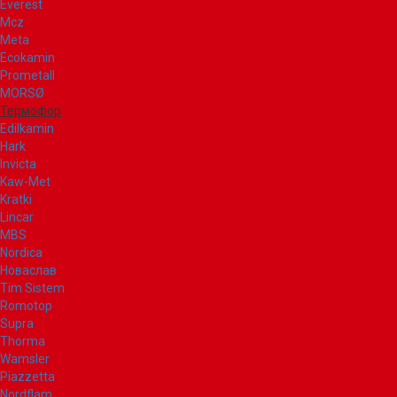
Everest
Mcz
Meta
Ecokamin
Prometall
MORSØ
Термофор
Edilkamin
Hark
Invicta
Kaw-Met
Kratki
Lincar
MBS
Nordica
Новаслав
Tim Sistem
Romotop
Supra
Thorma
Wamsler
Piazzetta
Nordflam