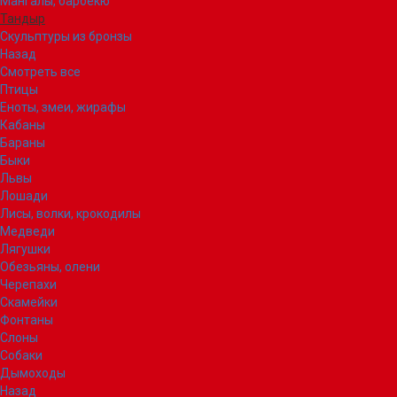
Мангалы, барбекю
Тандыр
Скульптуры из бронзы
Назад
Смотреть все
Птицы
Еноты, змеи, жирафы
Кабаны
Бараны
Быки
Львы
Лошади
Лисы, волки, крокодилы
Медведи
Лягушки
Обезьяны, олени
Черепахи
Скамейки
Фонтаны
Слоны
Собаки
Дымоходы
Назад