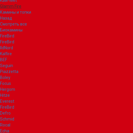
Kaw-Met
Glamm Fire
Камины и топки
Назад
Смотреть все
Биокамины
FireBird
FireBird
IldNord
Kalfire
BEF
Seguin
Piazzetta
Boley
Focus
Hergom
Hitze
Everest
FireBird
Defro
Schmid
Rocal
Echa