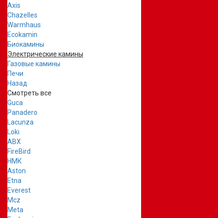
Axis
Chazelles
Warmhaus
Ecokamin
Биокамины
Электрические камины
Газовые камины
Печи
Назад
Смотреть все
Guca
Panadero
Lacunza
Loki
ABX
FireBird
НМК
Aston
Etna
Everest
Mcz
Meta