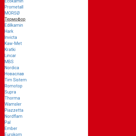
Ecokamin
Prometall
MORSØ
Термофор
Edilkamin
Hark
Invicta
Kaw-Met
Kratki
Lincar
MBS
Nordica
Новаслав
Tim Sistem
Romotop
Supra
Thorma
Wamsler
Piazzetta
Nordflam
Pal
Ember
Eurokom