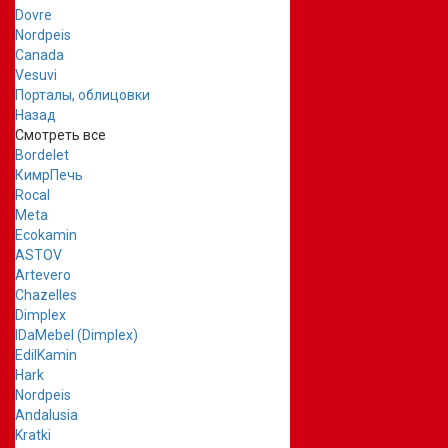
Dovre
Nordpeis
Canada
Vesuvi
Порталы, облицовки
Назад
Смотреть все
Bordelet
КимрПечь
Rocal
Meta
Ecokamin
ASTOV
Artevero
Chazelles
Dimplex
IDaMebel (Dimplex)
EdilKamin
Hark
Nordpeis
Andalusia
Kratki