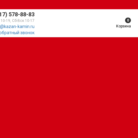
17) 578-88-83
0
 10-19, Сб-Вск 10-17
Корзина
@kazan-kamin.ru
 обратный звонок