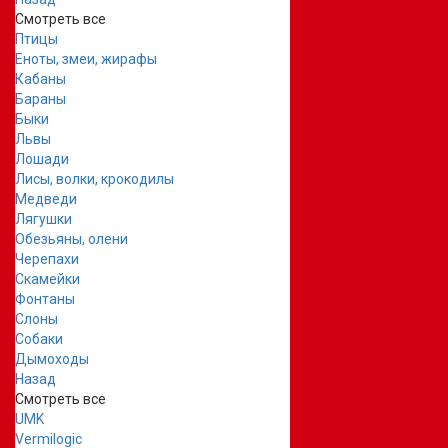
Смотреть все
Птицы
Еноты, змеи, жирафы
Кабаны
Бараны
Быки
Львы
Лошади
Лисы, волки, крокодилы
Медведи
Лягушки
Обезьяны, олени
Черепахи
Скамейки
Фонтаны
Слоны
Собаки
Дымоходы
Назад
Смотреть все
UMK
Vermilogic