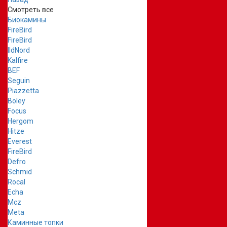
Смотреть все
Биокамины
FireBird
FireBird
IldNord
Kalfire
BEF
Seguin
Piazzetta
Boley
Focus
Hergom
Hitze
Everest
FireBird
Defro
Schmid
Rocal
Echa
Mcz
Meta
Каминные топки