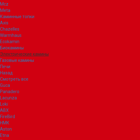
Mcz
Meta
Каминные топки
Axis
Chazelles
Warmhaus
Ecokamin
Биокамины
Электрические камины
Газовые камины
Печи
Назад
Смотреть все
Guca
Panadero
Lacunza
Loki
ABX
FireBird
НМК
Aston
Etna