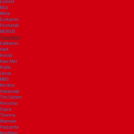
Everest
Mcz
Meta
Ecokamin
Prometall
MORSØ
Термофор
Edilkamin
Hark
Invicta
Kaw-Met
Kratki
Lincar
MBS
Nordica
Новаслав
Tim Sistem
Romotop
Supra
Thorma
Wamsler
Piazzetta
Nordflam