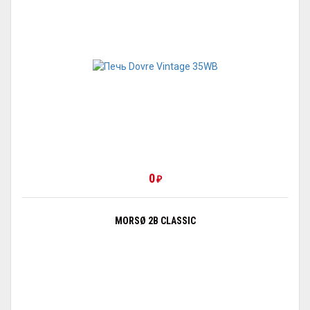
0
₽
MORSØ 2B CLASSIC