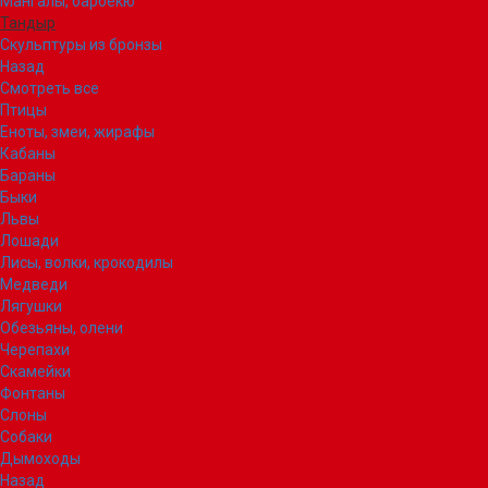
Мангалы, барбекю
Тандыр
Скульптуры из бронзы
Назад
Смотреть все
Птицы
Еноты, змеи, жирафы
Кабаны
Бараны
Быки
Львы
Лошади
Лисы, волки, крокодилы
Медведи
Лягушки
Обезьяны, олени
Черепахи
Скамейки
Фонтаны
Слоны
Собаки
Дымоходы
Назад