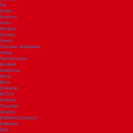
Pal
Ember
Eurokom
Dovre
Nordpeis
Canada
Vesuvi
Порталы, облицовки
Назад
Смотреть все
Bordelet
КимрПечь
Rocal
Meta
Ecokamin
ASTOV
Artevero
Chazelles
Dimplex
IDaMebel (Dimplex)
EdilKamin
Hark