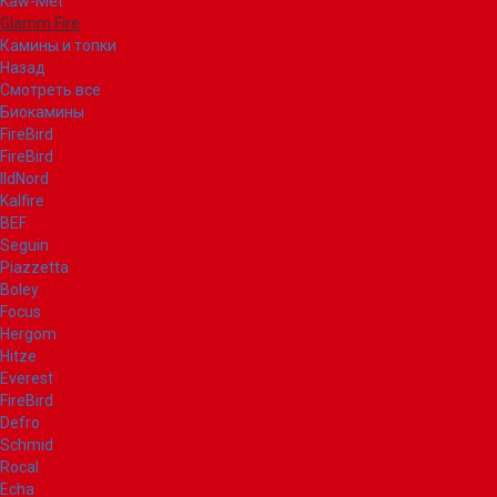
Kaw-Met
Glamm Fire
Камины и топки
Назад
Смотреть все
Биокамины
FireBird
FireBird
IldNord
Kalfire
BEF
Seguin
Piazzetta
Boley
Focus
Hergom
Hitze
Everest
FireBird
Defro
Schmid
Rocal
Echa