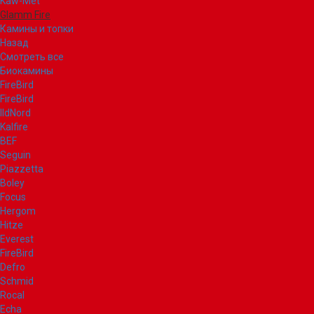
Kaw-Met
Glamm Fire
Камины и топки
Назад
Смотреть все
Биокамины
FireBird
FireBird
IldNord
Kalfire
BEF
Seguin
Piazzetta
Boley
Focus
Hergom
Hitze
Everest
FireBird
Defro
Schmid
Rocal
Echa