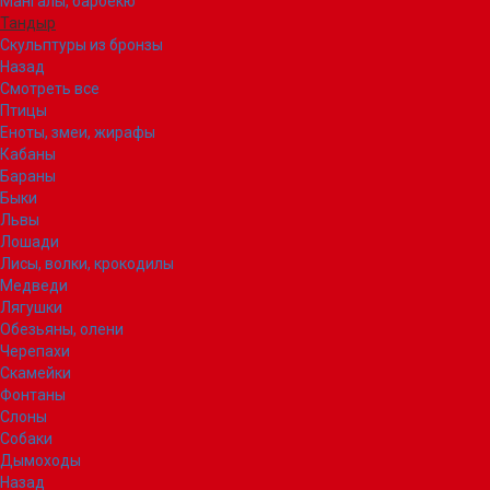
Мангалы, барбекю
Тандыр
Скульптуры из бронзы
Назад
Смотреть все
Птицы
Еноты, змеи, жирафы
Кабаны
Бараны
Быки
Львы
Лошади
Лисы, волки, крокодилы
Медведи
Лягушки
Обезьяны, олени
Черепахи
Скамейки
Фонтаны
Слоны
Собаки
Дымоходы
Назад