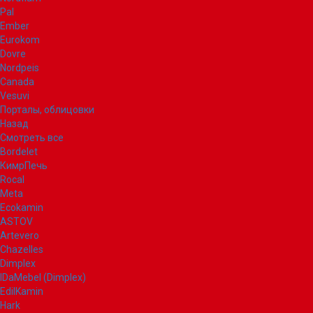
Pal
Ember
Eurokom
Dovre
Nordpeis
Canada
Vesuvi
Порталы, облицовки
Назад
Смотреть все
Bordelet
КимрПечь
Rocal
Meta
Ecokamin
ASTOV
Artevero
Chazelles
Dimplex
IDaMebel (Dimplex)
EdilKamin
Hark