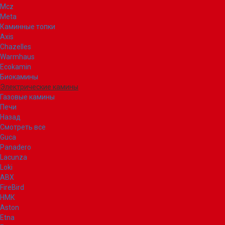
Mcz
Meta
Каминные топки
Axis
Chazelles
Warmhaus
Ecokamin
Биокамины
Электрические камины
Газовые камины
Печи
Назад
Смотреть все
Guca
Panadero
Lacunza
Loki
ABX
FireBird
НМК
Aston
Etna