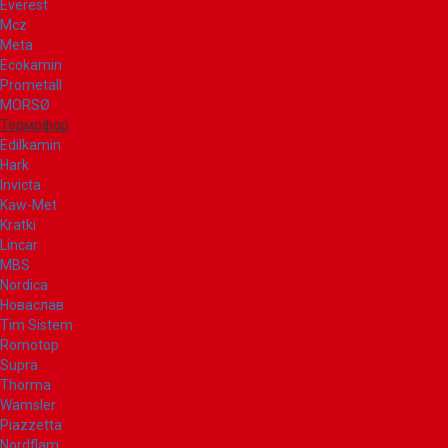
Everest
Mcz
Meta
Ecokamin
Prometall
MORSØ
Термофор
Edilkamin
Hark
Invicta
Kaw-Met
Kratki
Lincar
MBS
Nordica
Новаслав
Tim Sistem
Romotop
Supra
Thorma
Wamsler
Piazzetta
Nordflam