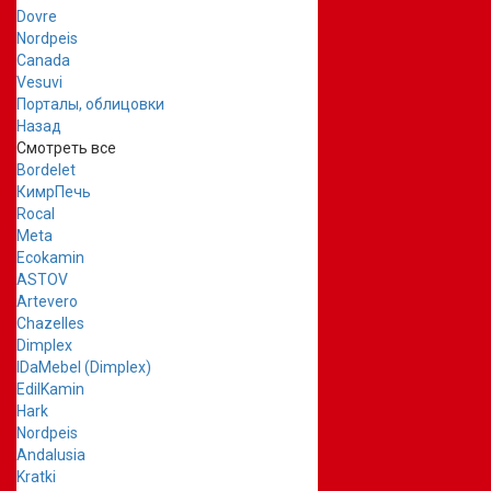
Dovre
Nordpeis
Canada
Vesuvi
Порталы, облицовки
Назад
Смотреть все
Bordelet
КимрПечь
Rocal
Meta
Ecokamin
ASTOV
Artevero
Chazelles
Dimplex
IDaMebel (Dimplex)
EdilKamin
Hark
Nordpeis
Andalusia
Kratki