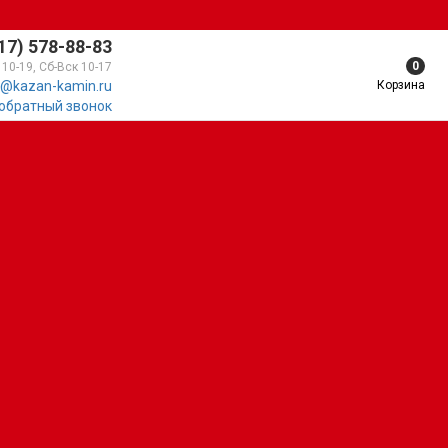
17) 578-88-83
0
 10-19, Сб-Вск 10-17
Корзина
@kazan-kamin.ru
 обратный звонок