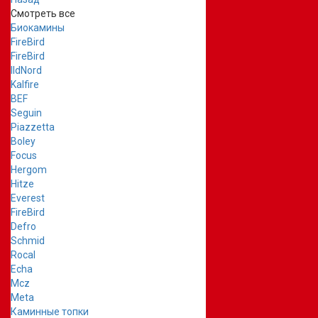
Смотреть все
Биокамины
FireBird
FireBird
IldNord
Kalfire
BEF
Seguin
Piazzetta
Boley
Focus
Hergom
Hitze
Everest
FireBird
Defro
Schmid
Rocal
Echa
Mcz
Meta
Каминные топки