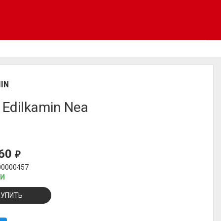
IN
 Edilkamin Nea
860
₽
00000457
ИИ
КУПИТЬ