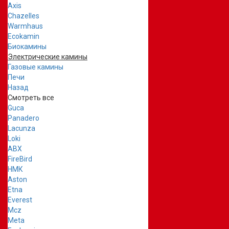
Axis
Chazelles
Warmhaus
Ecokamin
Биокамины
Электрические камины
Газовые камины
Печи
Назад
Смотреть все
Guca
Panadero
Lacunza
Loki
ABX
FireBird
НМК
Aston
Etna
Everest
Mcz
Meta