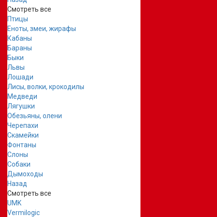
Смотреть все
Птицы
Еноты, змеи, жирафы
Кабаны
Бараны
Быки
Львы
Лошади
Лисы, волки, крокодилы
Медведи
Лягушки
Обезьяны, олени
Черепахи
Скамейки
Фонтаны
Слоны
Собаки
Дымоходы
Назад
Смотреть все
UMK
Vermilogic