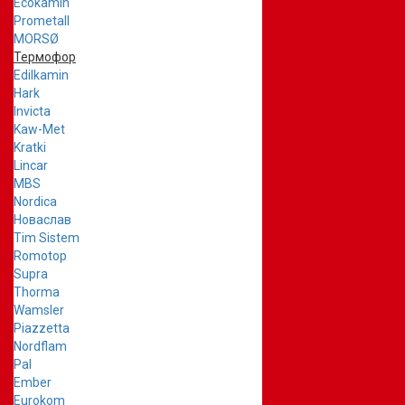
Ecokamin
Prometall
MORSØ
Термофор
Edilkamin
Hark
Invicta
Kaw-Met
Kratki
Lincar
MBS
Nordica
Новаслав
Tim Sistem
Romotop
Supra
Thorma
Wamsler
Piazzetta
Nordflam
Pal
Ember
Eurokom