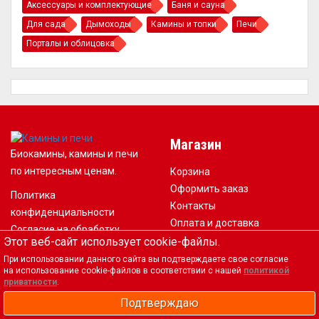
Аксессуары и комплектующие
Баня и сауна
Для сада
Дымоходы
Камины и топки
Печи
Порталы и облицовка
Магазин
Биокамины, камины и печи
по интересным ценам.
Корзина
Оформить заказ
Политика
Контакты
конфиденциальности
Оплата и доставка
Согласие на обработку
Этот веб-сайт использует cookie-файлы.
персональных данных
При использовании данного сайта вы подтверждаете свое согласие
на использование cookie-файлов в соответствии с нашей
политикой
приватности
.
Приложения
Валюта
Подтверждаю