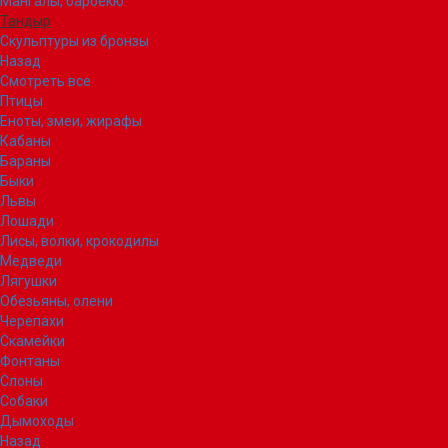
Мангалы, барбекю
Тандыр
Скульптуры из бронзы
Назад
Смотреть все
Птицы
Еноты, змеи, жирафы
Кабаны
Бараны
Быки
Львы
Лошади
Лисы, волки, крокодилы
Медведи
Лягушки
Обезьяны, олени
Черепахи
Скамейки
Фонтаны
Слоны
Собаки
Дымоходы
Назад