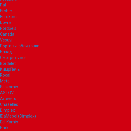
Pal
Ember
Eurokom
Dovre
Nordpeis
Canada
Vesuvi
Порталы, облицовки
Назад
Смотреть все
Bordelet
КимрПечь
Rocal
Meta
Ecokamin
ASTOV
Artevero
Chazelles
Dimplex
IDaMebel (Dimplex)
EdilKamin
Hark