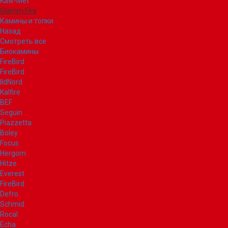
Kaw-Met
Glamm Fire
Камины и топки
Назад
Смотреть все
Биокамины
FireBird
FireBird
IldNord
Kalfire
BEF
Seguin
Piazzetta
Boley
Focus
Hergom
Hitze
Everest
FireBird
Defro
Schmid
Rocal
Echa