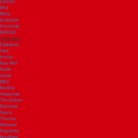
Everest
Mcz
Meta
Ecokamin
Prometall
MORSØ
Термофор
Edilkamin
Hark
Invicta
Kaw-Met
Kratki
Lincar
MBS
Nordica
Новаслав
Tim Sistem
Romotop
Supra
Thorma
Wamsler
Piazzetta
Nordflam