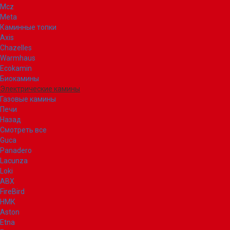
Mcz
Meta
Каминные топки
Axis
Chazelles
Warmhaus
Ecokamin
Биокамины
Электрические камины
Газовые камины
Печи
Назад
Смотреть все
Guca
Panadero
Lacunza
Loki
ABX
FireBird
НМК
Aston
Etna