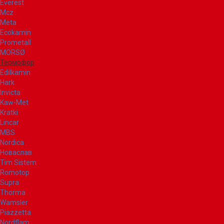
Everest
Mcz
Meta
Ecokamin
Prometall
MORSØ
Термофор
Edilkamin
Hark
Invicta
Kaw-Met
Kratki
Lincar
MBS
Nordica
Новаслав
Tim Sistem
Romotop
Supra
Thorma
Wamsler
Piazzetta
Nordflam