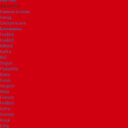
Kaw-Met
Glamm Fire
Камины и топки
Назад
Смотреть все
Биокамины
FireBird
FireBird
IldNord
Kalfire
BEF
Seguin
Piazzetta
Boley
Focus
Hergom
Hitze
Everest
FireBird
Defro
Schmid
Rocal
Echa