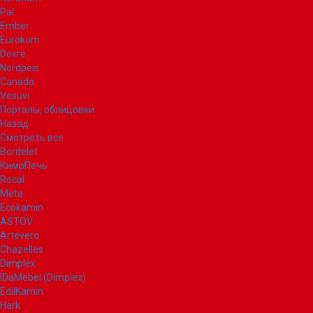
Pal
Ember
Eurokom
Dovre
Nordpeis
Canada
Vesuvi
Порталы, облицовки
Назад
Смотреть все
Bordelet
КимрПечь
Rocal
Meta
Ecokamin
ASTOV
Artevero
Chazelles
Dimplex
IDaMebel (Dimplex)
EdilKamin
Hark