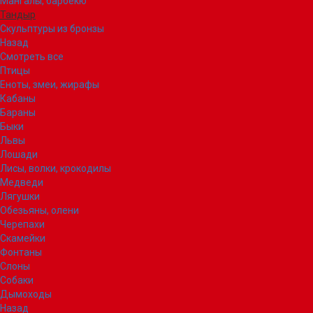
Мангалы, барбекю
Тандыр
Скульптуры из бронзы
Назад
Смотреть все
Птицы
Еноты, змеи, жирафы
Кабаны
Бараны
Быки
Львы
Лошади
Лисы, волки, крокодилы
Медведи
Лягушки
Обезьяны, олени
Черепахи
Скамейки
Фонтаны
Слоны
Собаки
Дымоходы
Назад