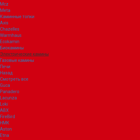
Mcz
Meta
Каминные топки
Axis
Chazelles
Warmhaus
Ecokamin
Биокамины
Электрические камины
Газовые камины
Печи
Назад
Смотреть все
Guca
Panadero
Lacunza
Loki
ABX
FireBird
НМК
Aston
Etna