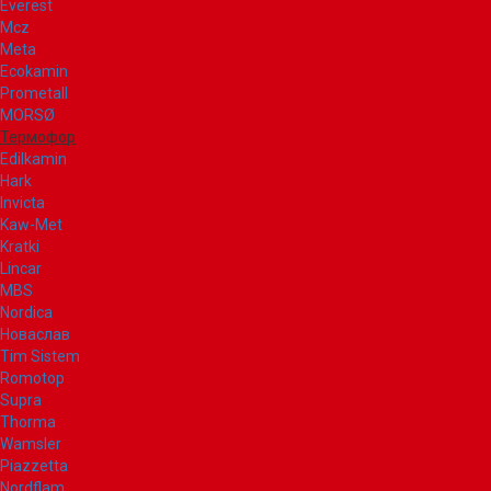
Everest
Mcz
Meta
Ecokamin
Prometall
MORSØ
Термофор
Edilkamin
Hark
Invicta
Kaw-Met
Kratki
Lincar
MBS
Nordica
Новаслав
Tim Sistem
Romotop
Supra
Thorma
Wamsler
Piazzetta
Nordflam