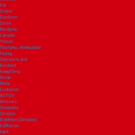
Pal
Ember
Eurokom
Dovre
Nordpeis
Canada
Vesuvi
Порталы, облицовки
Назад
Смотреть все
Bordelet
КимрПечь
Rocal
Meta
Ecokamin
ASTOV
Artevero
Chazelles
Dimplex
IDaMebel (Dimplex)
EdilKamin
Hark