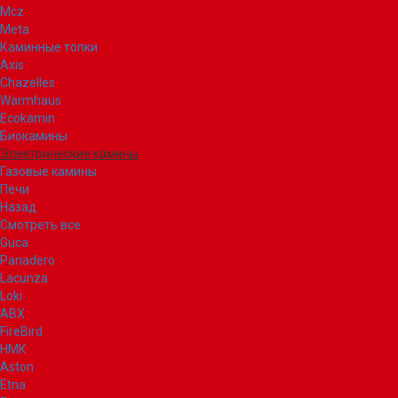
Mcz
Meta
Каминные топки
Axis
Chazelles
Warmhaus
Ecokamin
Биокамины
Электрические камины
Газовые камины
Печи
Назад
Смотреть все
Guca
Panadero
Lacunza
Loki
ABX
FireBird
НМК
Aston
Etna