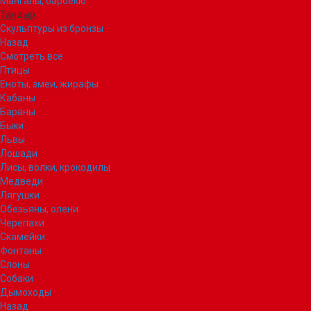
Мангалы, барбекю
Тандыр
Скульптуры из бронзы
Назад
Смотреть все
Птицы
Еноты, змеи, жирафы
Кабаны
Бараны
Быки
Львы
Лошади
Лисы, волки, крокодилы
Медведи
Лягушки
Обезьяны, олени
Черепахи
Скамейки
Фонтаны
Слоны
Собаки
Дымоходы
Назад