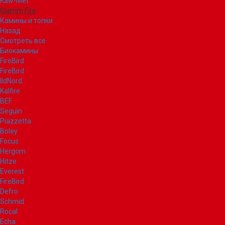
Kaw-Met
Glamm Fire
Камины и топки
Назад
Смотреть все
Биокамины
FireBird
FireBird
IldNord
Kalfire
BEF
Seguin
Piazzetta
Boley
Focus
Hergom
Hitze
Everest
FireBird
Defro
Schmid
Rocal
Echa