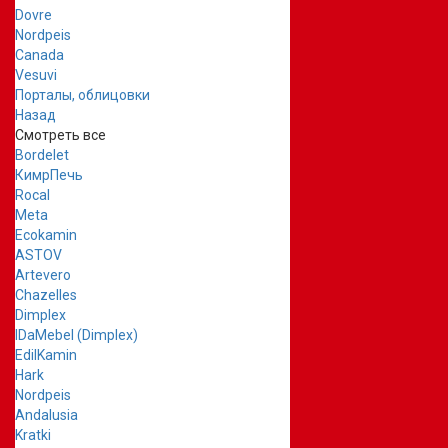
Dovre
Nordpeis
Canada
Vesuvi
Порталы, облицовки
Назад
Смотреть все
Bordelet
КимрПечь
Rocal
Meta
Ecokamin
ASTOV
Artevero
Chazelles
Dimplex
IDaMebel (Dimplex)
EdilKamin
Hark
Nordpeis
Andalusia
Kratki