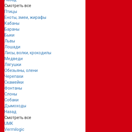
Смотреть все
Птицы
Еноты, змеи, жирафы
Кабаны
Бараны
Быки
Львы
Лошади
Лисы, волки, крокодилы
Медведи
Лягушки
Обезьяны, олени
Черепахи
Скамейки
Фонтаны
Слоны
Собаки
Дымоходы
Назад
Смотреть все
UMK
Vermilogic