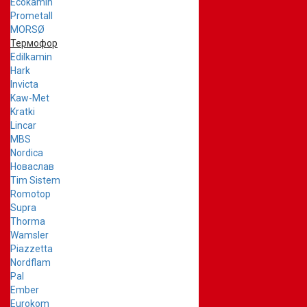
Ecokamin
Prometall
MORSØ
Термофор
Edilkamin
Hark
Invicta
Kaw-Met
Kratki
Lincar
MBS
Nordica
Новаслав
Tim Sistem
Romotop
Supra
Thorma
Wamsler
Piazzetta
Nordflam
Pal
Ember
Eurokom