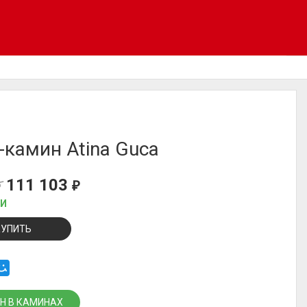
-камин Atina Guca
111 103
₽
₽
ИИ
КУПИТЬ
Н В КАМИНАХ