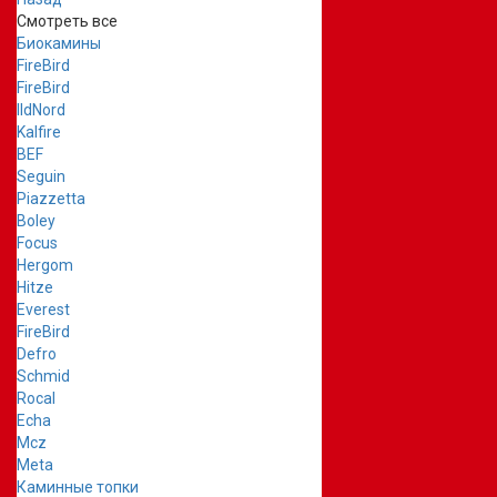
Смотреть все
Биокамины
FireBird
FireBird
IldNord
Kalfire
BEF
Seguin
Piazzetta
Boley
Focus
Hergom
Hitze
Everest
FireBird
Defro
Schmid
Rocal
Echa
Mcz
Meta
Каминные топки