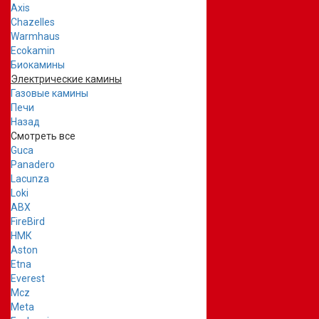
Axis
Chazelles
Warmhaus
Ecokamin
Биокамины
Электрические камины
Газовые камины
Печи
Назад
Смотреть все
Guca
Panadero
Lacunza
Loki
ABX
FireBird
НМК
Aston
Etna
Everest
Mcz
Meta