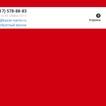
17) 578-88-83
0
 10-19, Сб-Вск 10-17
Корзина
@kazan-kamin.ru
 обратный звонок