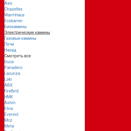
Axis
Chazelles
Warmhaus
Ecokamin
Биокамины
Электрические камины
Газовые камины
Печи
Назад
Смотреть все
Guca
Panadero
Lacunza
Loki
ABX
FireBird
НМК
Aston
Etna
Everest
Mcz
Meta