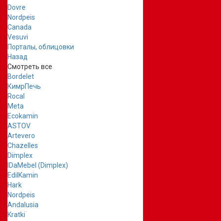
Dovre
Nordpeis
Canada
Vesuvi
Порталы, облицовки
Назад
Смотреть все
Bordelet
КимрПечь
Rocal
Meta
Ecokamin
ASTOV
Artevero
Chazelles
Dimplex
IDaMebel (Dimplex)
EdilKamin
Hark
Nordpeis
Andalusia
Kratki