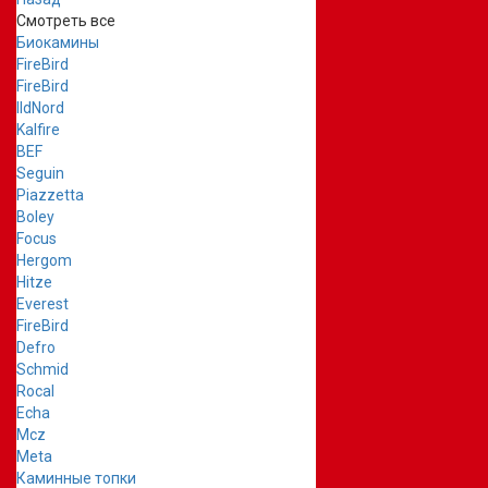
Смотреть все
Биокамины
FireBird
FireBird
IldNord
Kalfire
BEF
Seguin
Piazzetta
Boley
Focus
Hergom
Hitze
Everest
FireBird
Defro
Schmid
Rocal
Echa
Mcz
Meta
Каминные топки