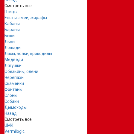
Смотреть все
Птицы
Еноты, змеи, жирафы
Кабаны
Бараны
Быки
Львы
Лошади
Лисы, волки, крокодилы
Медведи
Лягушки
Обезьяны, олени
Черепахи
Скамейки
Фонтаны
Слоны
Собаки
Дымоходы
Назад
Смотреть все
UMK
Vermilogic