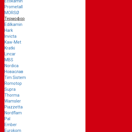
Ecokamin
Prometall
MORSØ
Термофор
Edilkamin
Hark
Invicta
Kaw-Met
Kratki
Lincar
MBS
Nordica
Новаслав
Tim Sistem
Romotop
Supra
Thorma
Wamsler
Piazzetta
Nordflam
Pal
Ember
Eurokom