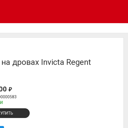
 на дровах Invicta Regent
000
₽
00000583
ИИ
КУПИТЬ