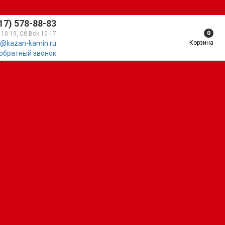
17) 578-88-83
0
 10-19, Сб-Вск 10-17
Корзина
@kazan-kamin.ru
 обратный звонок