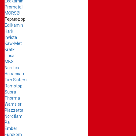
Ecokamin
Prometall
MORSØ
Термофор
Edilkamin
Hark
Invicta
Kaw-Met
Kratki
Lincar
MBS
Nordica
Новаслав
Tim Sistem
Romotop
Supra
Thorma
Wamsler
Piazzetta
Nordflam
Pal
Ember
Eurokom