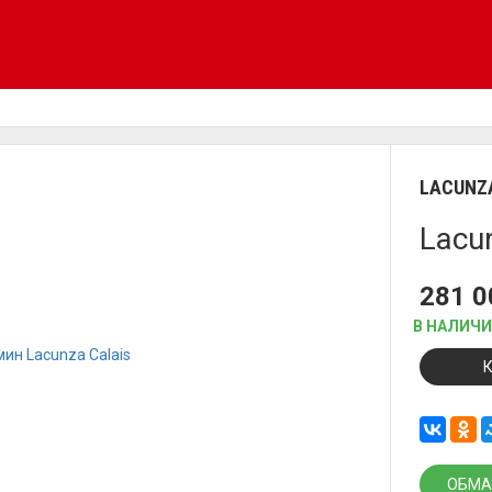
LACUNZ
Lacu
281 
В НАЛИЧ
ОБМА