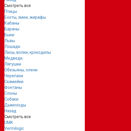
Смотреть все
Птицы
Еноты, змеи, жирафы
Кабаны
Бараны
Быки
Львы
Лошади
Лисы, волки, крокодилы
Медведи
Лягушки
Обезьяны, олени
Черепахи
Скамейки
Фонтаны
Слоны
Собаки
Дымоходы
Назад
Смотреть все
UMK
Vermilogic