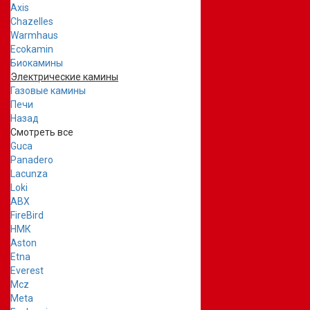
Axis
Chazelles
Warmhaus
Ecokamin
Биокамины
Электрические камины
Газовые камины
Печи
Назад
Смотреть все
Guca
Panadero
Lacunza
Loki
ABX
FireBird
НМК
Aston
Etna
Everest
Mcz
Meta