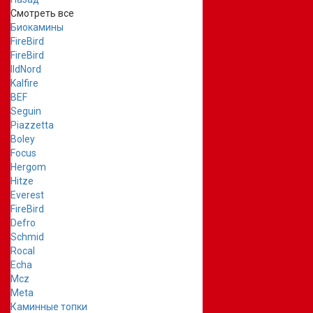
Смотреть все
Биокамины
FireBird
FireBird
IldNord
Kalfire
BEF
Seguin
Piazzetta
Boley
Focus
Hergom
Hitze
Everest
FireBird
Defro
Schmid
Rocal
Echa
Mcz
Meta
Каминные топки