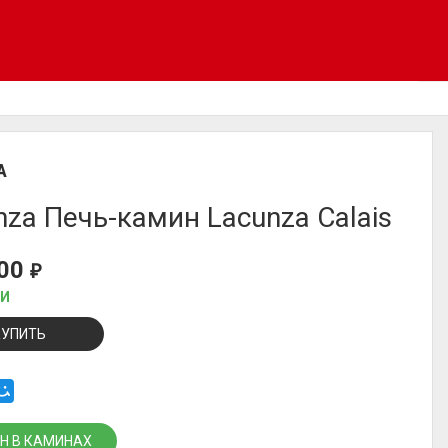
A
nza Печь-камин Lacunza Calais
000
₽
ИИ
КУПИТЬ
Н В КАМИНАХ