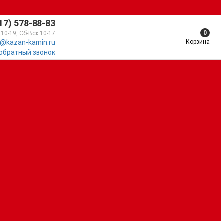
17) 578-88-83
0
 10-19, Сб-Вск 10-17
Корзина
@kazan-kamin.ru
 обратный звонок