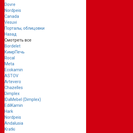
Dovre
Nordpeis
Canada
Vesuvi
Порталы, облицовки
Назад
Смотреть все
Bordelet
КимрПечь
Rocal
Meta
Ecokamin
ASTOV
Artevero
Chazelles
Dimplex
IDaMebel (Dimplex)
EdilKamin
Hark
Nordpeis
Andalusia
Kratki