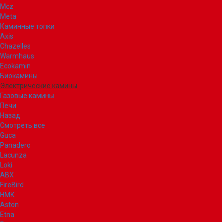
Mcz
Meta
Каминные топки
Axis
Chazelles
Warmhaus
Ecokamin
Биокамины
Электрические камины
Газовые камины
Печи
Назад
Смотреть все
Guca
Panadero
Lacunza
Loki
ABX
FireBird
НМК
Aston
Etna