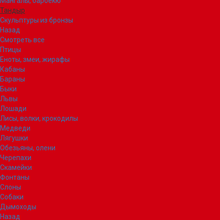
Мангалы, барбекю
Тандыр
Скульптуры из бронзы
Назад
Смотреть все
Птицы
Еноты, змеи, жирафы
Кабаны
Бараны
Быки
Львы
Лошади
Лисы, волки, крокодилы
Медведи
Лягушки
Обезьяны, олени
Черепахи
Скамейки
Фонтаны
Слоны
Собаки
Дымоходы
Назад