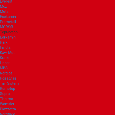
Everest
Mcz
Meta
Ecokamin
Prometall
MORSØ
Термофор
Edilkamin
Hark
Invicta
Kaw-Met
Kratki
Lincar
MBS
Nordica
Новаслав
Tim Sistem
Romotop
Supra
Thorma
Wamsler
Piazzetta
Nordflam