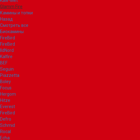
Kaw-Met
Glamm Fire
Камины и топки
Назад
Смотреть все
Биокамины
FireBird
FireBird
IldNord
Kalfire
BEF
Seguin
Piazzetta
Boley
Focus
Hergom
Hitze
Everest
FireBird
Defro
Schmid
Rocal
Echa