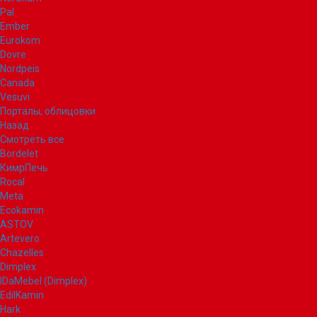
Pal
Ember
Eurokom
Dovre
Nordpeis
Canada
Vesuvi
Порталы, облицовки
Назад
Смотреть все
Bordelet
КимрПечь
Rocal
Meta
Ecokamin
ASTOV
Artevero
Chazelles
Dimplex
IDaMebel (Dimplex)
EdilKamin
Hark