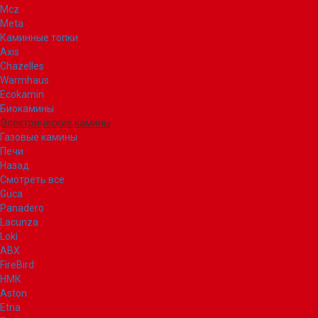
Mcz
Meta
Каминные топки
Axis
Chazelles
Warmhaus
Ecokamin
Биокамины
Электрические камины
Газовые камины
Печи
Назад
Смотреть все
Guca
Panadero
Lacunza
Loki
ABX
FireBird
НМК
Aston
Etna