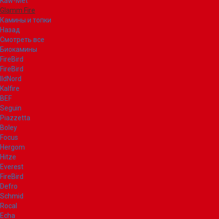
Kaw-Met
Glamm Fire
Камины и топки
Назад
Смотреть все
Биокамины
FireBird
FireBird
IldNord
Kalfire
BEF
Seguin
Piazzetta
Boley
Focus
Hergom
Hitze
Everest
FireBird
Defro
Schmid
Rocal
Echa