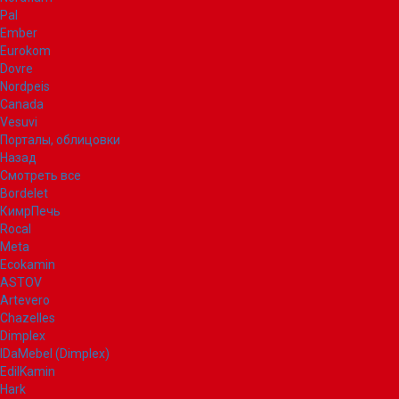
Pal
Ember
Eurokom
Dovre
Nordpeis
Canada
Vesuvi
Порталы, облицовки
Назад
Смотреть все
Bordelet
КимрПечь
Rocal
Meta
Ecokamin
ASTOV
Artevero
Chazelles
Dimplex
IDaMebel (Dimplex)
EdilKamin
Hark