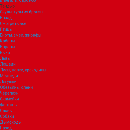
Мангалы, барбекю
Тандыр
Скульптуры из бронзы
Назад
Смотреть все
Птицы
Еноты, змеи, жирафы
Кабаны
Бараны
Быки
Львы
Лошади
Лисы, волки, крокодилы
Медведи
Лягушки
Обезьяны, олени
Черепахи
Скамейки
Фонтаны
Слоны
Собаки
Дымоходы
Назад