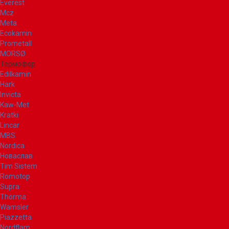
Everest
Mcz
Meta
Ecokamin
Prometall
MORSØ
Термофор
Edilkamin
Hark
Invicta
Kaw-Met
Kratki
Lincar
MBS
Nordica
Новаслав
Tim Sistem
Romotop
Supra
Thorma
Wamsler
Piazzetta
Nordflam