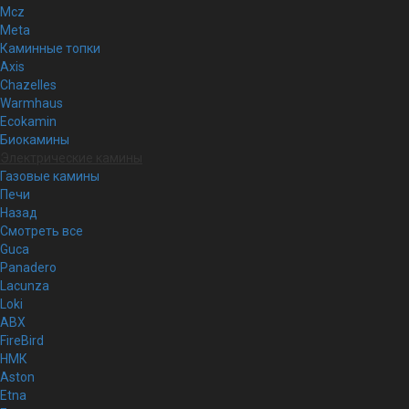
Mcz
Meta
Каминные топки
Axis
Chazelles
Warmhaus
Ecokamin
Биокамины
Электрические камины
Газовые камины
Печи
Назад
Смотреть все
Guca
Panadero
Lacunza
Loki
ABX
FireBird
НМК
Aston
Etna