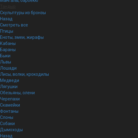
Мангалы, барбекю
Тандыр
Скульптуры из бронзы
Назад
Смотреть все
Птицы
Еноты, змеи, жирафы
Кабаны
Бараны
Быки
Львы
Лошади
Лисы, волки, крокодилы
Медведи
Лягушки
Обезьяны, олени
Черепахи
Скамейки
Фонтаны
Слоны
Собаки
Дымоходы
Назад