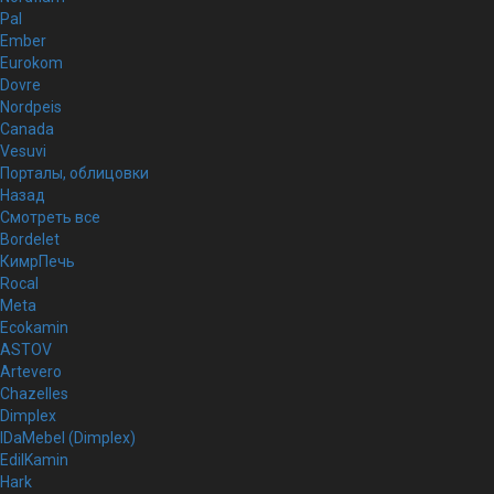
Pal
Ember
Eurokom
Dovre
Nordpeis
Canada
Vesuvi
Порталы, облицовки
Назад
Смотреть все
Bordelet
КимрПечь
Rocal
Meta
Ecokamin
ASTOV
Artevero
Chazelles
Dimplex
IDaMebel (Dimplex)
EdilKamin
Hark