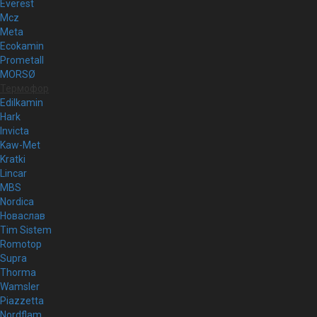
Everest
Mcz
Meta
Ecokamin
Prometall
MORSØ
Термофор
Edilkamin
Hark
Invicta
Kaw-Met
Kratki
Lincar
MBS
Nordica
Новаслав
Tim Sistem
Romotop
Supra
Thorma
Wamsler
Piazzetta
Nordflam