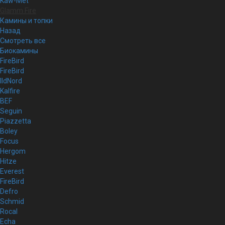
Kaw-Met
Glamm Fire
Камины и топки
Назад
Смотреть все
Биокамины
FireBird
FireBird
IldNord
Kalfire
BEF
Seguin
Piazzetta
Boley
Focus
Hergom
Hitze
Everest
FireBird
Defro
Schmid
Rocal
Echa