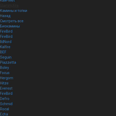
Kaw-Met
Glamm Fire
Камины и топки
Назад
Смотреть все
Биокамины
FireBird
FireBird
IldNord
Kalfire
BEF
Seguin
Piazzetta
Boley
Focus
Hergom
Hitze
Everest
FireBird
Defro
Schmid
Rocal
Echa