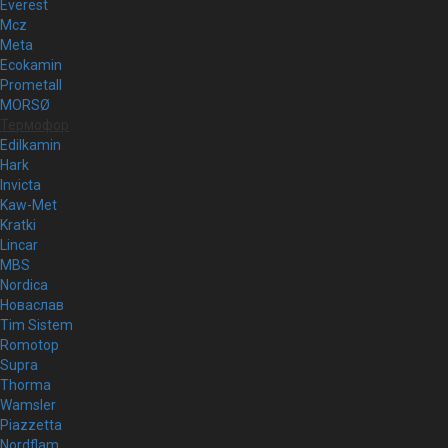
Everest
Mcz
Meta
Ecokamin
Prometall
MORSØ
Термофор
Edilkamin
Hark
Invicta
Kaw-Met
Kratki
Lincar
MBS
Nordica
Новаслав
Tim Sistem
Romotop
Supra
Thorma
Wamsler
Piazzetta
Nordflam