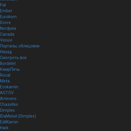
Pal
Ember
Eurokom
Dovre
Nordpeis
Canada
Vesuvi
Порталы, облицовки
Назад
Смотреть все
Bordelet
КимрПечь
Rocal
Meta
Ecokamin
ASTOV
Artevero
Chazelles
Dimplex
IDaMebel (Dimplex)
EdilKamin
Hark