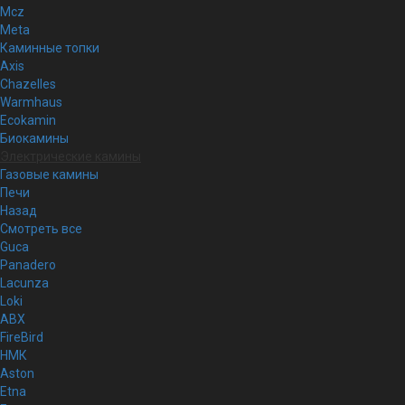
Mcz
Meta
Каминные топки
Axis
Chazelles
Warmhaus
Ecokamin
Биокамины
Электрические камины
Газовые камины
Печи
Назад
Смотреть все
Guca
Panadero
Lacunza
Loki
ABX
FireBird
НМК
Aston
Etna