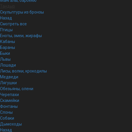
Мангалы, барбекю
Тандыр
Скульптуры из бронзы
Назад
Смотреть все
Птицы
Еноты, змеи, жирафы
Кабаны
Бараны
Быки
Львы
Лошади
Лисы, волки, крокодилы
Медведи
Лягушки
Обезьяны, олени
Черепахи
Скамейки
Фонтаны
Слоны
Собаки
Дымоходы
Назад