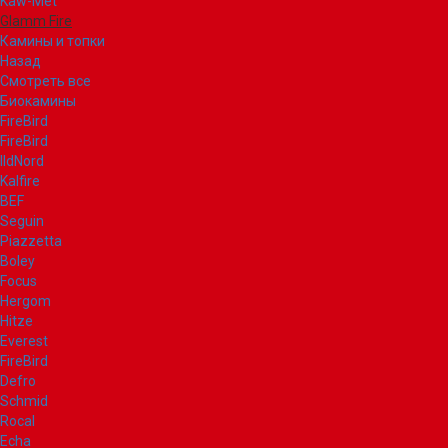
Kaw-Met
Glamm Fire
Камины и топки
Назад
Смотреть все
Биокамины
FireBird
FireBird
IldNord
Kalfire
BEF
Seguin
Piazzetta
Boley
Focus
Hergom
Hitze
Everest
FireBird
Defro
Schmid
Rocal
Echa