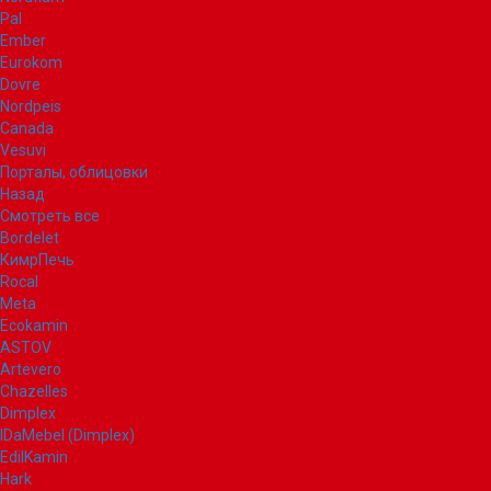
Pal
Ember
Eurokom
Dovre
Nordpeis
Canada
Vesuvi
Порталы, облицовки
Назад
Смотреть все
Bordelet
КимрПечь
Rocal
Meta
Ecokamin
ASTOV
Artevero
Chazelles
Dimplex
IDaMebel (Dimplex)
EdilKamin
Hark