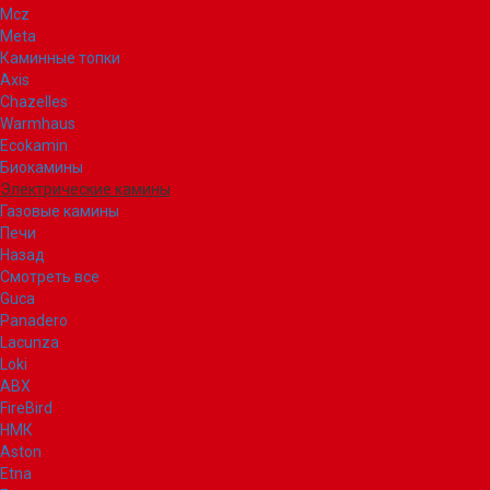
Mcz
Meta
Каминные топки
Axis
Chazelles
Warmhaus
Ecokamin
Биокамины
Электрические камины
Газовые камины
Печи
Назад
Смотреть все
Guca
Panadero
Lacunza
Loki
ABX
FireBird
НМК
Aston
Etna