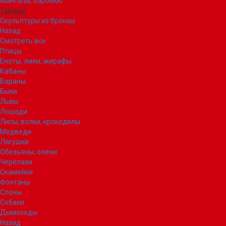
Мангалы, барбекю
Тандыр
Скульптуры из бронзы
Назад
Смотреть все
Птицы
Еноты, змеи, жирафы
Кабаны
Бараны
Быки
Львы
Лошади
Лисы, волки, крокодилы
Медведи
Лягушки
Обезьяны, олени
Черепахи
Скамейки
Фонтаны
Слоны
Собаки
Дымоходы
Назад