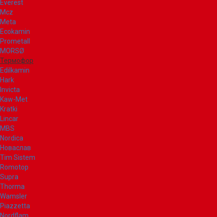
Everest
Mcz
Meta
Ecokamin
Prometall
MORSØ
Термофор
Edilkamin
Hark
Invicta
Kaw-Met
Kratki
Lincar
MBS
Nordica
Новаслав
Tim Sistem
Romotop
Supra
Thorma
Wamsler
Piazzetta
Nordflam