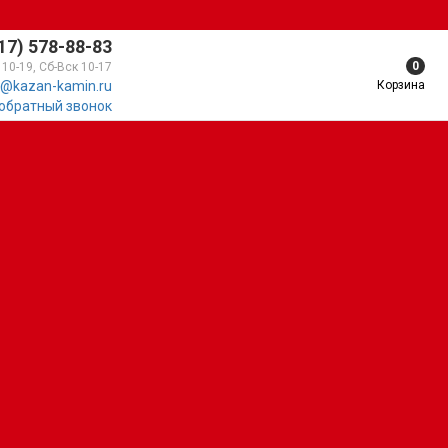
17) 578-88-83
0
 10-19, Сб-Вск 10-17
Корзина
@kazan-kamin.ru
 обратный звонок