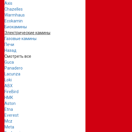
Axis
Chazelles
Warmhaus
Ecokamin
Биокамины
Электрические камины
Газовые камины
Печи
Назад
Смотреть все
Guca
Panadero
Lacunza
Loki
ABX
FireBird
НМК
Aston
Etna
Everest
Mcz
Meta