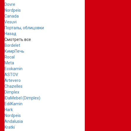
Dovre
Nordpeis
Canada
Vesuvi
Порталы, облицовки
Назад
Смотреть все
Bordelet
КимрПечь
Rocal
Meta
Ecokamin
ASTOV
Artevero
Chazelles
Dimplex
IDaMebel (Dimplex)
EdilKamin
Hark
Nordpeis
Andalusia
Kratki