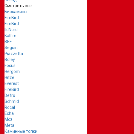
Смотреть все
Биокамины
FireBird
FireBird
IldNord
Kalfire
BEF
Seguin
Piazzetta
Boley
Focus
Hergom
Hitze
Everest
FireBird
Defro
Schmid
Rocal
Echa
Mcz
Meta
Каминные топки