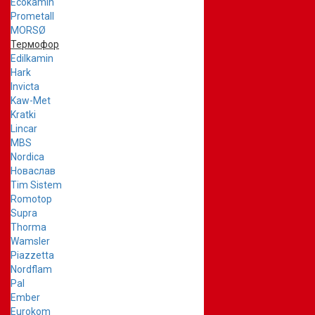
Ecokamin
Prometall
MORSØ
Термофор
Edilkamin
Hark
Invicta
Kaw-Met
Kratki
Lincar
MBS
Nordica
Новаслав
Tim Sistem
Romotop
Supra
Thorma
Wamsler
Piazzetta
Nordflam
Pal
Ember
Eurokom