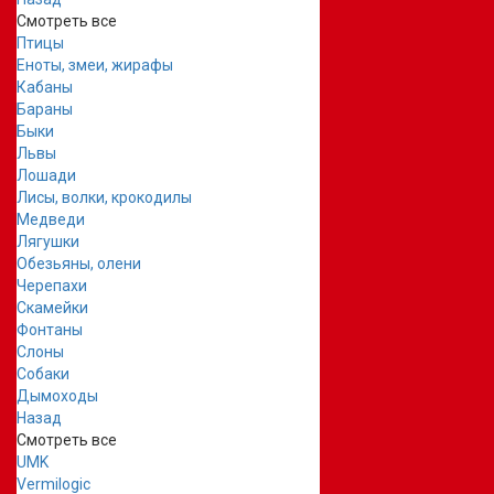
Смотреть все
Птицы
Еноты, змеи, жирафы
Кабаны
Бараны
Быки
Львы
Лошади
Лисы, волки, крокодилы
Медведи
Лягушки
Обезьяны, олени
Черепахи
Скамейки
Фонтаны
Слоны
Собаки
Дымоходы
Назад
Смотреть все
UMK
Vermilogic