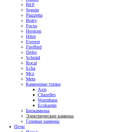
BEF
Seguin
Piazzetta
Boley
Focus
Hergom
Hitze
Everest
FireBird
Defro
Schmid
Rocal
Echa
Mcz
Meta
Каминные топки
Axis
Chazelles
Warmhaus
Ecokamin
Биокамины
Электрические камины
Газовые камины
Печи
Назад