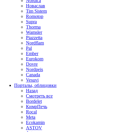
Nordica
Новаслав
Tim Sistem
Romotop
Supra
Thorma
Wamsler
Piazzetta
Nordflam
Pal
Ember
Eurokom
Dovre
Nordpeis
Canada
Vesuvi
Порталы, облицовки
Назад
Смотреть все
Bordelet
КимрПечь
Rocal
Meta
Ecokamin
ASTOV