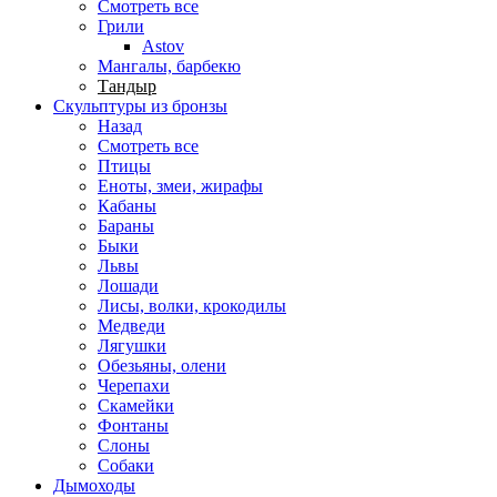
Смотреть все
Грили
Astov
Мангалы, барбекю
Тандыр
Скульптуры из бронзы
Назад
Смотреть все
Птицы
Еноты, змеи, жирафы
Кабаны
Бараны
Быки
Львы
Лошади
Лисы, волки, крокодилы
Медведи
Лягушки
Обезьяны, олени
Черепахи
Скамейки
Фонтаны
Слоны
Собаки
Дымоходы