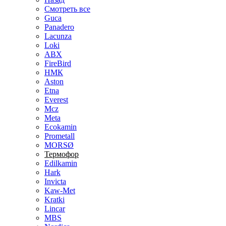
Смотреть все
Guca
Panadero
Lacunza
Loki
ABX
FireBird
НМК
Aston
Etna
Everest
Mcz
Meta
Ecokamin
Prometall
MORSØ
Термофор
Edilkamin
Hark
Invicta
Kaw-Met
Kratki
Lincar
MBS