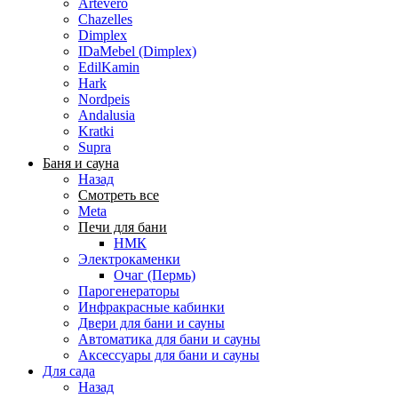
Artevero
Chazelles
Dimplex
IDaMebel (Dimplex)
EdilKamin
Hark
Nordpeis
Andalusia
Kratki
Supra
Баня и сауна
Назад
Смотреть все
Meta
Печи для бани
НМК
Электрокаменки
Очаг (Пермь)
Парогенераторы
Инфракрасные кабинки
Двери для бани и сауны
Автоматика для бани и сауны
Аксессуары для бани и сауны
Для сада
Назад