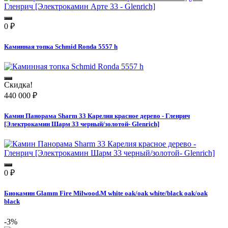
0
₽
Каминная топка Schmid Ronda 5557 h
Скидка!
440 000
₽
Камин Панорама Sharm 33 Карелия красное дерево - Гленрич
[Электрокамин Шарм 33 черный/золотой- Glenrich]
0
₽
Биокамин Glamm Fire Milwood.M white oak/oak white/black oak/oak
black
-3%