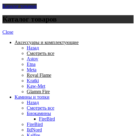
Каталог товаров
Каталог товаров
Close
Аксессуары и комплектующие
Назад
Смотреть все
Astov
Etna
Meta
Royal Flame
Kratki
Kaw-Met
Glamm Fire
Камины и топки
Назад
Смотреть все
Биокамины
FireBird
FireBird
IldNord
Kalfire